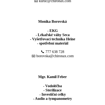
📧 kuruc@chironax.com
Monika Borovská
- EKG
- Lékařské váhy Seca
- Vyšetřovací technika Heine
- spotřební materiál
📞 777 638 728
📧 borovska@chironax.com
Mgr. Kamil Feber
- Vodoléčba
- Sterilizace
- Investiční celky
- Audio a tympanometry