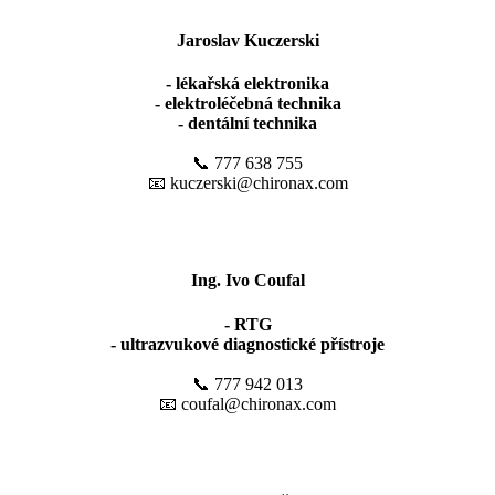
Jaroslav Kuczerski
- lékařská elektronika
- elektroléčebná technika
- dentální technika
📞 777 638 755
📧 kuczerski@chironax.com
Ing. Ivo Coufal
- RTG
- ultrazvukové diagnostické přístroje
📞 777 942 013
📧 coufal@chironax.com