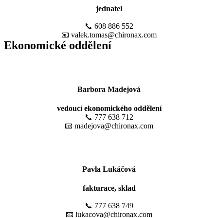
jednatel
📞 608 886 552
📧 valek.tomas@chironax.com
Ekonomické oddělení
Barbora Madejová
vedoucí ekonomického oddělení
📞 777 638 712
📧 madejova@chironax.com
Pavla Lukáčová
fakturace, sklad
📞 777 638 749
📧 lukacova@chironax.com