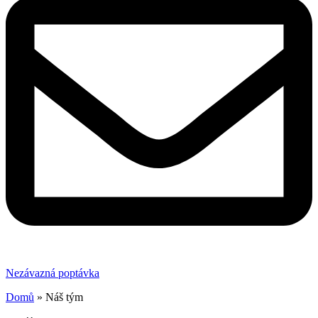
Nezávazná poptávka
Domů
»
Náš tým