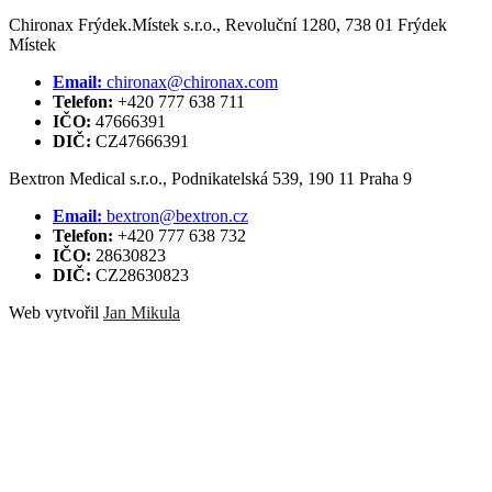
Chironax Frýdek.Místek s.r.o., Revoluční 1280, 738 01 Frýdek
Místek
Email:
chironax@chironax.com
Telefon:
+420 777 638 711
IČO:
47666391
DIČ:
CZ47666391
Bextron Medical s.r.o., Podnikatelská 539, 190 11 Praha 9
Email:
bextron@bextron.cz
Telefon:
+420 777 638 732
IČO:
28630823
DIČ:
CZ28630823
Web vytvořil
Jan Mikula