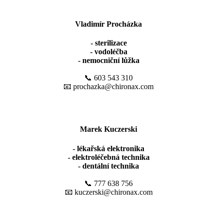
Vladimír Procházka
- sterilizace
- vodoléčba
- nemocniční lůžka
📞 603 543 310
📧 prochazka@chironax.com
Marek Kuczerski
- lékařská elektronika
- elektroléčebná technika
- dentální technika
📞 777 638 756
📧 kuczerski@chironax.com