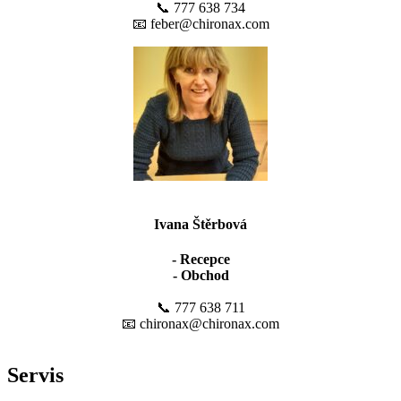
📞 777 638 734
📧 feber@chironax.com
Ivana Štěrbová
- Recepce
- Obchod
📞 777 638 711
📧 chironax@chironax.com
Servis