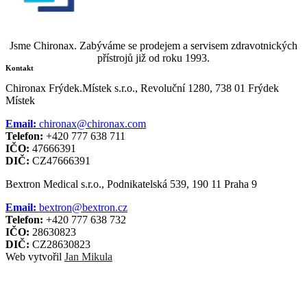
Jsme Chironax. Zabýváme se prodejem a servisem zdravotnických
přístrojů již od roku 1993.
Kontakt
Chironax Frýdek.Místek s.r.o., Revoluční 1280, 738 01 Frýdek
Místek
Email:
chironax@chironax.com
Telefon:
+420 777 638 711
IČO:
47666391
DIČ:
CZ47666391
Bextron Medical s.r.o., Podnikatelská 539, 190 11 Praha 9
Email:
bextron@bextron.cz
Telefon:
+420 777 638 732
IČO:
28630823
DIČ:
CZ28630823
Web vytvořil
Jan Mikula