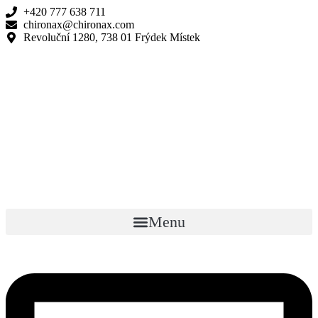
Přejít
+420 777 638 711
k
chironax@chironax.com
obsahu
Revoluční 1280, 738 01 Frýdek Místek
Menu