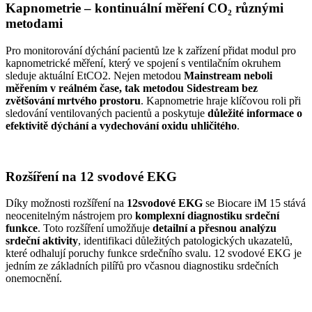
Kapnometrie – kontinuální měření CO₂ různými
metodami
Pro monitorování dýchání pacientů lze k zařízení přidat modul pro
kapnometrické měření, který ve spojení s ventilačním okruhem
sleduje aktuální EtCO2. Nejen metodou
Mainstream neboli
měřením v reálném čase, tak metodou Sidestream bez
zvětšování mrtvého prostoru
. Kapnometrie hraje klíčovou roli při
sledování ventilovaných pacientů a poskytuje
důležité informace o
efektivitě dýchání a vydechování oxidu uhličitého
.
Rozšíření na 12 svodové EKG
Díky možnosti rozšíření na
12svodové EKG
se Biocare iM 15 stává
neocenitelným nástrojem pro
komplexní diagnostiku srdeční
funkce
. Toto rozšíření umožňuje
detailní a přesnou analýzu
srdeční aktivity
, identifikaci důležitých patologických ukazatelů,
které odhalují poruchy funkce srdečního svalu. 12 svodové EKG je
jedním ze základních pilířů pro včasnou diagnostiku srdečních
onemocnění.