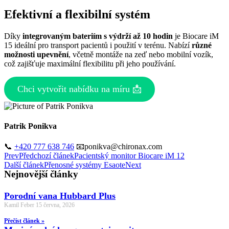
Efektivní a flexibilní systém
Díky
integrovaným bateriím s výdrží až 10 hodin
je Biocare iM
15 ideální pro transport pacientů i použití v terénu. Nabízí
různé
možnosti upevnění
, včetně montáže na zeď nebo mobilní vozík,
což zajišťuje maximální flexibilitu při jeho používání.
Chci vytvořit nabídku na míru 📩
Patrik Ponikva
📞
+420 777 638 746
📧ponikva@chironax.com
Prev
Předchozí článek
Pacientský monitor Biocare iM 12
Další článek
Přenosné systémy Esaote
Next
Nejnovější články
Porodní vana Hubbard Plus
Kamil Feber
15 června, 2026
Přečíst článek »