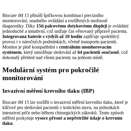
Biocare iM 15 přináší špičkovou kombinaci precizního
monitorování, snadného ovládání a rozšířených možností
diagnostiky. Díky
15ti palcovému dotykovému displeji
je ovládání
jednoduché a intuitivní, což snižuje čas věnovaný přípravě pacienta.
Integrovaná baterie s výdrží až 10 hodin
zajišťuje spolehlivý
provoz i v náročných podmínkách, včetně transportu pacientů.
Monitor je plně kompatibilní s
centrálním monitorovacím
systémem
, který umožňuje sledování až
64 pacientů současně
, což
dokonalý přehled nad všemi pacienty na jednom místě.
Modulární systém pro pokročilé
monitorování
Invazivní měření krevního tlaku (IBP)
Biocare iM 15 lze rozšířit o invazivní měření krevního tlaku, které je
klíčové pro sledování pacientů v kritickém stavu, na jednotkách
intenzivní péče nebo během chirurgických zákroků. Tento způsob
měření poskytuje
vysoce přesné a nepřetržité údaje o krevním
tlaku
.