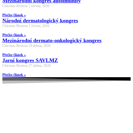
Mezinárodní kongres autoimunity
Chironax Bextron
2 června, 2026
Přečíst článek »
Národní dermatologický kongres
Chironax Bextron
1 června, 2026
Přečíst článek »
Mezinárodní dermato-onkologický kongres
Chironax Bextron
29 dubna, 2026
Přečíst článek »
Jarní kongres SAVLMZ
Chironax Bextron
27 dubna, 2026
Přečíst článek »