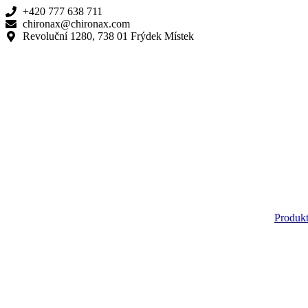
Přejít
+420 777 638 711
k
chironax@chironax.com
obsahu
Revoluční 1280, 738 01 Frýdek Místek
Produk