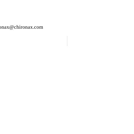
ronax@chironax.com