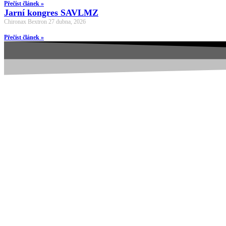
Přečíst článek »
Jarní kongres SAVLMZ
Chironax Bextron
27 dubna, 2026
Přečíst článek »