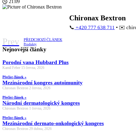
21:09
Chironax Bextron
📞
+420 777 638 711
• ✉️ chi
Prev
PŘEDCHOZÍ ČLÁNEK
Produkty
Nejnovější články
Porodní vana Hubbard Plus
Kamil Feber
15 června, 2026
Přečíst článek »
Mezinárodní kongres autoimunity
Chironax Bextron
2 června, 2026
Přečíst článek »
Národní dermatologický kongres
Chironax Bextron
1 června, 2026
Přečíst článek »
Mezinárodní dermato-onkologický kongres
Chironax Bextron
29 dubna, 2026