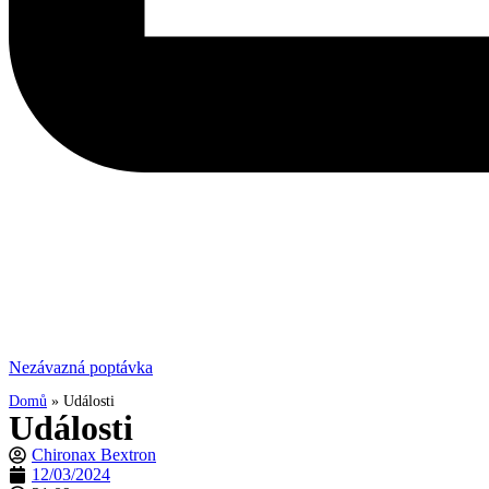
Nezávazná poptávka
Domů
»
Události
Události
Chironax Bextron
12/03/2024